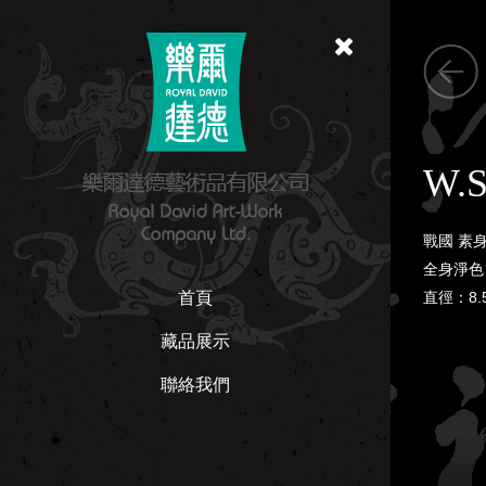
W.
戰國 素
全身淨色
首頁
直徑：8.
藏品展示
聯絡我們