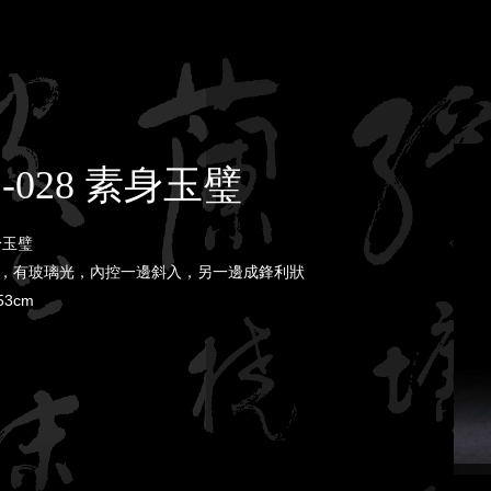
S-028 素身玉璧
身玉璧
，有玻璃光，內控一邊斜入，另一邊成鋒利狀
53cm